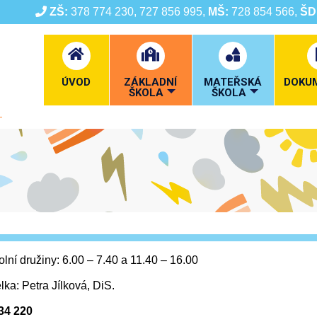
ZŠ:
378 774 230, 727 856 995,
MŠ:
728 854 566,
ŠD
ÚVOD
ZÁKLADNÍ
MATEŘSKÁ
DOKU
ŠKOLA
ŠKOLA
lní družiny: 6.00 – 7.40 a 11.40 – 16.00
ka: Petra Jílková, DiS.
34 220