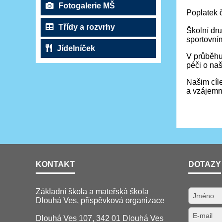
Fotogalerie MŠ
Poplatek č
Třídy a rozvrhy
Školní dru
sportovním
Jídelníček
V průběhu 
péči o naš
Našim cíle
a vzájemn
KONTAKT
DOTAZY
Základní škola a mateřská škola
Dlouhá Ves, příspěvková organizace
Dlouhá Ves 107, 342 01 Dlouhá Ves