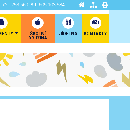
:
721 253 560,
ŠJ:
605 103 584
MENTY
ŠKOLNÍ
JÍDELNA
KONTAKTY
DRUŽINA