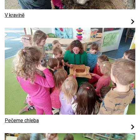
V kravíně
Pečeme chleba