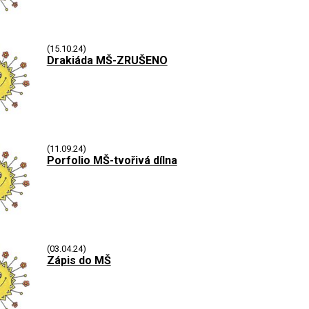
(15.10.24)
Drakiáda MŠ-ZRUŠENO
(11.09.24)
Porfolio MŠ-tvořivá dílna
(03.04.24)
Zápis do MŠ