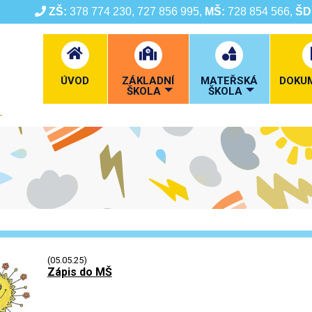
ZŠ:
378 774 230, 727 856 995,
MŠ:
728 854 566,
ŠD
ÚVOD
ZÁKLADNÍ
MATEŘSKÁ
DOKU
ŠKOLA
ŠKOLA
(05.05.25)
Zápis do MŠ