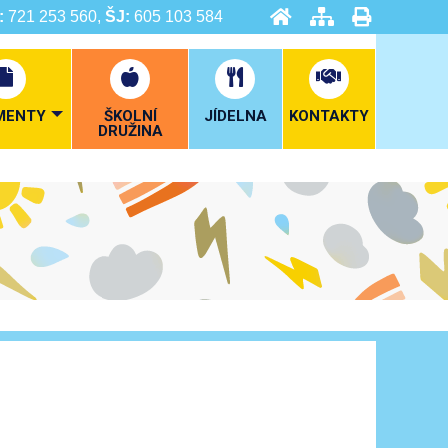
:
721 253 560,
ŠJ:
605 103 584
MENTY
ŠKOLNÍ
JÍDELNA
KONTAKTY
DRUŽINA