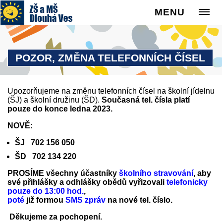
MENU
POZOR, ZMĚNA TELEFONNÍCH ČÍSEL
Upozorňujeme na změnu telefonních čísel na školní jídelnu
(ŠJ) a školní družinu (ŠD).
Současná tel. čísla platí
pouze do konce ledna 2023.
NOVĚ:
ŠJ 702 156 050
ŠD 702 134 220
PROSÍME všechny účastníky
školního stravování
, aby
své přihlášky a odhlášky obědů vyřizovali
telefonicky
pouze do 13:00 hod.
,
poté
již formou
SMS zpráv
na nové tel. číslo.
Děkujeme za pochopení.