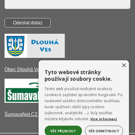
×
Obec Dlouhá Ves
Tyto webové stránky
používají soubory cookie.
Tento web používá nezbytné soubory
cookies k zajištění správného fungování. Po
nastavení vašeho dobrovolného souhlasu
bude využívat i další typy cookies
(výkonové, analytické, …). Svůj souhlas
ŠumavaNet.CZ - informace o regionu
můžete kdykoliv odvolat.
Více informací
VŠE PŘIJMOUT
VŠE ODMÍTNOUT